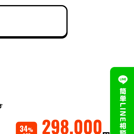
す
298,000
34
%