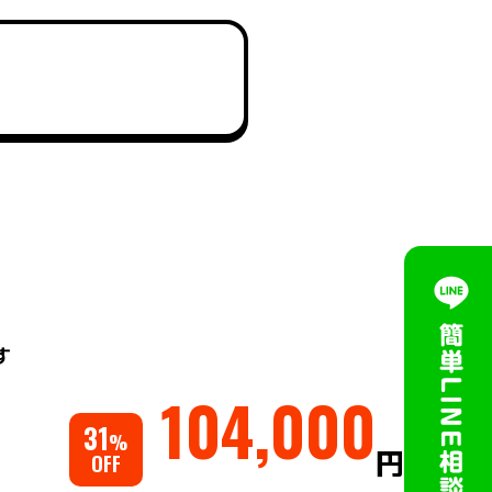
す
104,000
31
%
円
OFF