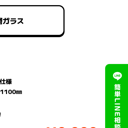
層ガラス
ス仕様
1100㎜
！