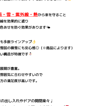
雨・雪・紫外線・熱
から車を守ること
外線を効果的に遮り
色あせを防ぐ効果があります🌤
ルも多数ラインアップ
や雪国の積雪にも安心感◎（※商品によります）
強い構造が特徴です
材展開が豊富。
の雰囲気に合わせやすいので
る方の満足度が高いです。
車の出し入れやドアの開閉楽々♩