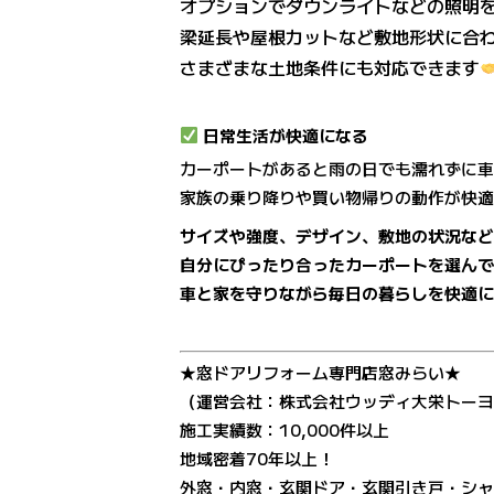
オプションでダウンライトなどの照明
梁延長や屋根カットなど敷地形状に合
さまざまな土地条件にも対応できます
日常生活が快適になる
カーポートがあると雨の日でも濡れずに
家族の乗り降りや買い物帰りの動作が快
サイズや強度、デザイン、敷地の状況な
自分にぴったり合ったカーポートを選ん
車と家を守りながら毎日の暮らしを快適
★窓ドアリフォーム専門店窓みらい★
（運営会社：株式会社ウッディ大栄トー
施工実績数：10,000件以上
地域密着70年以上！
外窓・内窓・玄関ドア・玄関引き戸・シ