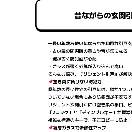
昔ながらの玄関
ー長い年数お使いになられた和風な引戸
・古い扉の開閉時の重さや音が気になる
・鍵が古く防犯面が心配
・ガラスが薄く外気が入り込んで寒い
そんなお悩み、『
リシェント引戸』
が解
空き巣に負けない防犯力
築年数の長い住宅の引戸には、鍵が1つし
ついていない場合もあり防犯面が不安で
リシェント玄関引戸には空き巣の手口、
「2ロック」
と
「ディンプルキー‎」
が標準
複雑な構造のキーで、不正コピーも防止
複層ガラスで断熱性アップ