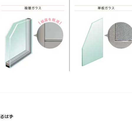
いるはず
で