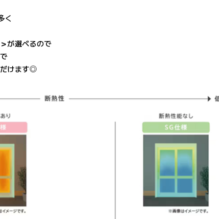
多く
ス＞
が選べるので
ので
ただけます◎