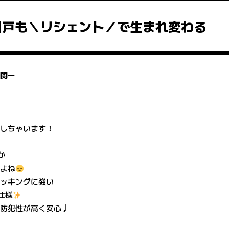
引戸も＼リシェント／で生まれ変わる
玄関ー
決しちゃいます！
か
すよね
ピッキングに強い
仕様
！防犯性が高く安心♩