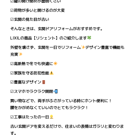
☑鍵の開け閉めが面倒くさい
☑荷物が多いと開けるのが大変
☑玄関の見た目が古い
そんなときは、玄関ドアリフォームがおすすめです。
LIXILの商品【リシェント】のご紹介します
外壁を壊さず、玄関を一日でリフォーム
デザイン豊富で機能も
充実
☑高断熱で冬でも快適に
☑家族を守る防犯性能
☑豊富なデザイン
☑スマホでラクラク開閉
買い物などで、両手がふさがっている時にホント便利に！
腰をかがめなくていいのでとてもラクラク！
☑工事はたったの一日
古い玄関ドアを変えるだけで、住まいの表情はガラリと変わりま
す。