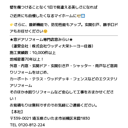
壁を傷つけることなく1日で見違える美しさになれば
ご近所にも自慢したくなるマイホームに
さらに、最新機能で、防犯性能もアップ。玄関引戸、勝手口ド
アもお任せください
★窓ドアリフォーム専門店窓みらい★
（運営会社：株式会社ウッディ大栄トーヨー住器）
施工実績数：10,000件以上
地域密着70年以上！
外窓・内窓・玄関ドア・玄関引き戸・シャッター・雨戸など窓周
りリフォームをはじめ、
カーポート・テラス・ウッドデッキ・フェンスなどのエクステリ
アリフォーム
そのほか水回りリフォームなど安心して工事をおまかせくださ
い！
お見積もりは無料ですのでお気軽にご連絡ください。
【本社】
〒339-0021 埼玉県さいたま市岩槻区末田1830
TEL 0120-812-224