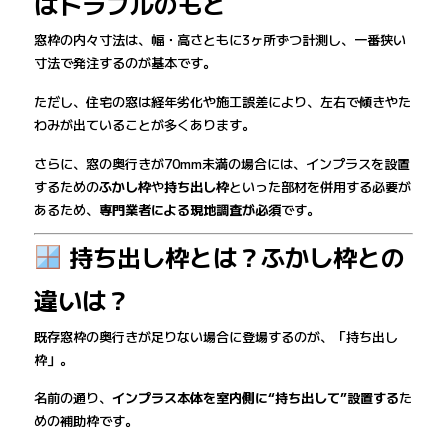
はトラブルのもと
窓枠の内々寸法は、幅・高さともに3ヶ所ずつ計測し、一番狭い
寸法で発注するのが基本です。
ただし、住宅の窓は経年劣化や施工誤差により、左右で傾きやた
わみが出ていることが多くあります。
さらに、窓の奥行きが70mm未満の場合には、インプラスを設置
するための
ふかし枠
や
持ち出し枠
といった部材を併用する必要が
あるため、
専門業者による現地調査が必須
です。
持ち出し枠とは？ふかし枠との
違いは？
既存窓枠の奥行きが足りない場合に登場するのが、「持ち出し
枠」。
名前の通り、
インプラス本体を室内側に“持ち出して”設置する
た
めの補助枠です。