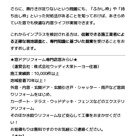
さらに、奥行きが足りないという問題にも、「ふかし枠」や「持
ち出し枠」といった対処法があることを知っておけば、あきらめ
ていた窓でも快適な内窓ライフが実現できます。
これからインプラスを検討される方は、
信頼できる施工業者によ
る正確な現地調査と、専門知識に基づいた提案
を受けることをお
すすめします。
★窓ドアリフォーム専門店窓みらい★
（運営会社：株式会社ウッディ大栄トーヨー住器）
施工実績数：10,000件以上
地域密着70年以上！
外窓・内窓・玄関ドア・玄関引き戸・シャッター・雨戸など窓周
りリフォームをはじめ、
カーポート・テラス・ウッドデッキ・フェンスなどのエクステリ
アリフォーム
そのほか水回りリフォームなど安心して工事をおまかせくださ
い！
お見積もりは無料ですのでお気軽にご連絡ください。