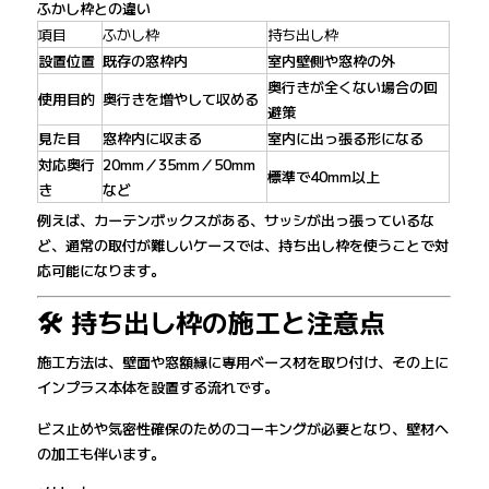
ふかし枠との違い
項目
ふかし枠
持ち出し枠
設置位置
既存の窓枠内
室内壁側や窓枠の外
奥行きが全くない場合の回
使用目的
奥行きを増やして収める
避策
見た目
窓枠内に収まる
室内に出っ張る形になる
対応奥行
20mm／35mm／50mm
標準で40mm以上
き
など
例えば、カーテンボックスがある、サッシが出っ張っているな
ど、通常の取付が難しいケースでは、持ち出し枠を使うことで対
応可能になります。
🛠 持ち出し枠の施工と注意点
施工方法は、壁面や窓額縁に専用ベース材を取り付け、その上に
インプラス本体を設置する流れです。
ビス止めや気密性確保のためのコーキングが必要となり、壁材へ
の加工も伴います。