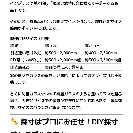
インプラスは基本的に「現場の窓枠に合わせてオーダーする製
品」です。
そのため、既製品のような固定サイズではなく、
製作可能サイズ
範囲
がポイントになります。
製作可能サイズ（目安）
種類
幅（W）
高さ（H）
引き違い窓（2枚）
約500〜2,000mm
約400〜2,300mm
FIX窓（はめ殺し）
約300〜2,000mm超
約300〜2,300mm超
開き窓など
製品仕様により異なる
窓の形状やガラスの重さ、地域風土によって最大サイズは若干変
動します。
とくに防音ガラスやLow-E複層ガラスのような重いガラスを選ぶ
場合、大きなサイズでの製作ができないこともあるため、
製品選
びとサイズのバランス
が重要になります。
採寸はプロにお任せ！DIY採寸