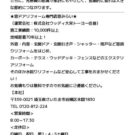
さらに、光熱費の削減で家計にもやさしく、長期的に見れば大き
な節約につながります。
★窓ドアリフォーム専門店窓みらい★
（運営会社：株式会社ウッディ大栄トーヨー住器）
施工実績数：10,000件以上
地域密着70年以上！
外窓・内窓・玄関ドア・玄関引き戸・シャッター・雨戸など窓周
りリフォームをはじめ、
カーポート・テラス・ウッドデッキ・フェンスなどのエクステリ
アリフォーム
そのほか水回りリフォームなど安心して工事をおまかせくださ
い！
お見積もりは無料ですのでお気軽にご連絡ください。
【本社】
〒339-0021 埼玉県さいたま市岩槻区末田1830
TEL 0120-812-224
＜営業時間＞
8:00～17:30
＜定休日＞
日曜日、祝日、第2・4・5土曜日