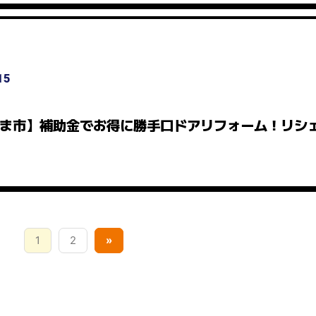
15
ま市】補助金でお得に勝手口ドアリフォーム！リシ
1
2
»