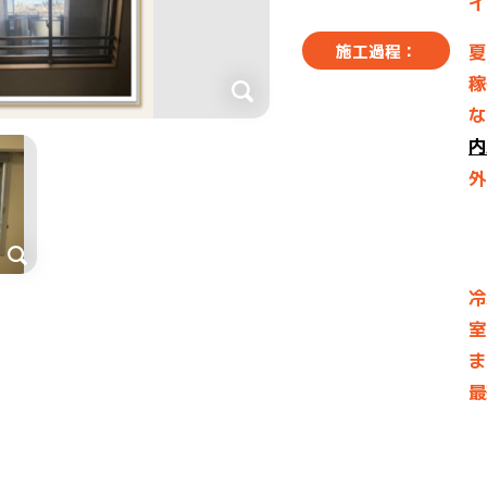
イ
夏
施工過程：
稼
な
内
外
冷
室
ま
最