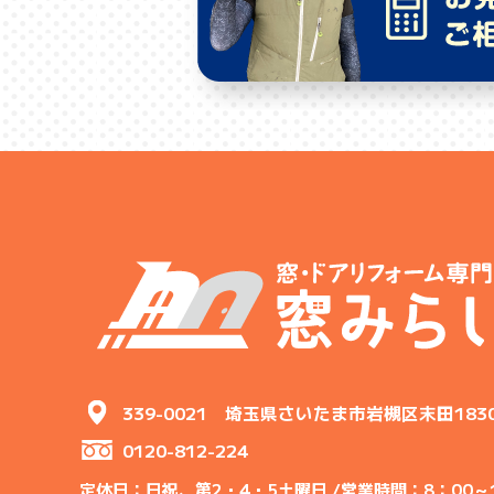
339-0021 埼玉県さいたま市岩槻区末田183
0120-812-224
定休日：日祝、第2・4・5土曜日 /
営業時間：8：00～