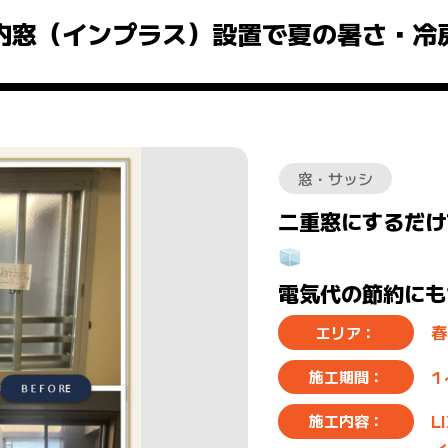
内窓（インプラス）設置で夏の暑さ・冷
窓・サッシ
二重窓にするだけ
電気代の節約にも
春
エリア：
1
施工期間：
L
施工内容：