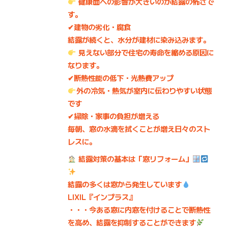
健康面への影響が大きいのが結露の怖さ
で
す。
✔建物の劣化・腐食
結露が続くと、水分が建材に染み込みます。
見えない部分で
住宅の寿命を縮める原因
に
なります。
✔断熱性能の低下・光熱費アップ
外の冷気・熱気が室内に伝わりやすい状態
です
✔掃除・家事の負担が増える
毎朝、窓の水滴を拭くことが増え日々のスト
レスに。
結露対策の基本は「窓リフォーム」
結露の多くは窓から発生しています
LIXIL『インプラス』
・・・今ある窓に内窓を付けることで断熱性
を高め、結露を抑制することができます