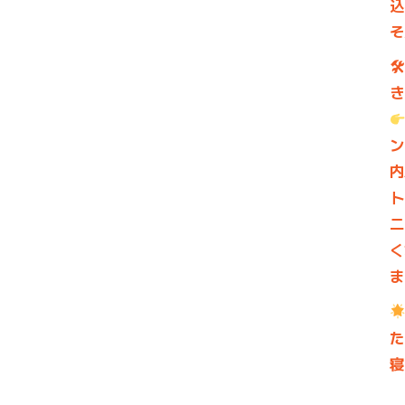
込
そ

き
ン
内
ト
二
く
ま
た
寝