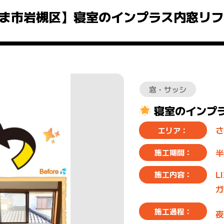
ま市岩槻区】寝室のインプラス内窓リフ
窓・サッシ
寝室のインプ
さ
エリア：
半
施工期間：
L
施工内容：
ガ
施工過程：
夜