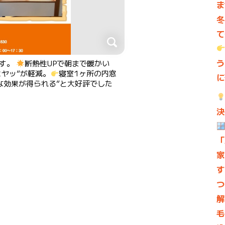
ま
冬
て
う
ます。
断熱性UPで朝まで暖かい
ヤッ”が軽減。
寝室1ヶ所の内窓
に
な効果が得られる”と大好評でした
決
「
家
す
つ
解
毛