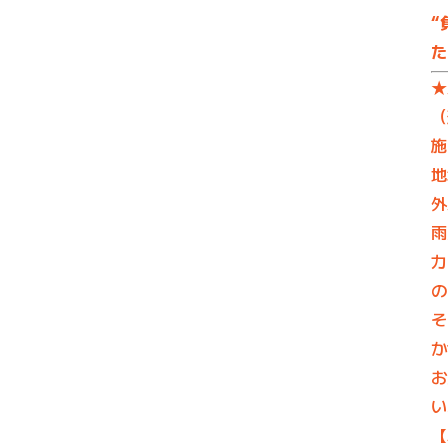
“
た
★
（
施
地
外
雨
カ
の
そ
か
お
い
【