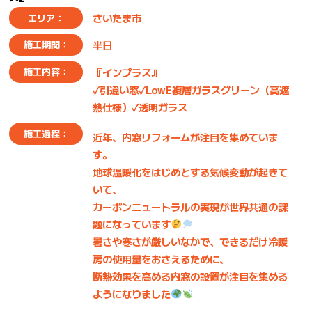
さいたま市
エリア：
半日
施工期間：
『インプラス』
施工内容：
✓引違い窓✓LowE複層ガラスグリーン（高遮
熱仕様）✓透明ガラス
施工過程：
近年、内窓リフォームが注目を集めていま
す。
地球温暖化をはじめとする気候変動が起きて
いて、
カーボンニュートラルの実現が世界共通の課
題になっています
暑さや寒さが厳しいなかで、できるだけ冷暖
房の使用量をおさえるために、
断熱効果を高める内窓の設置が注目を集める
ようになりました