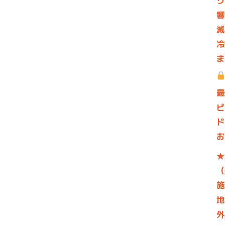
リ
響
減
冷
ま
最
ピ
ド
お
★
（
施
地
外