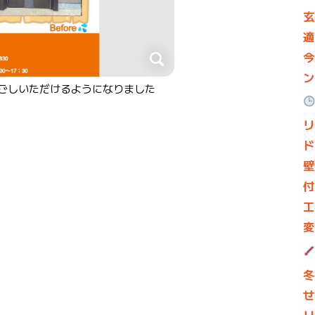
玄
適
今
ン
ごしいただけるようになりました
リ
ド
壁
付
工
変
冬
せ