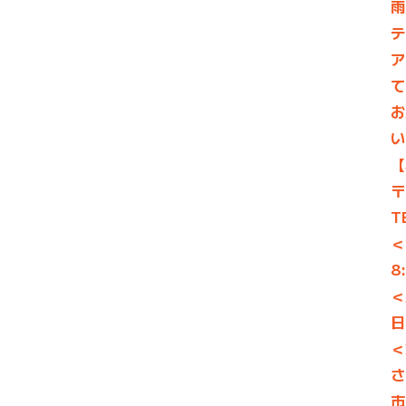
雨
テ
ア
て
お
い
【
〒
T
＜
8
＜
日
＜
さ
市