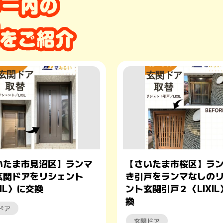
いたま市見沼区】ランマ
【さいたま市桜区】ラ
玄関ドアをリシェント
き引戸をランマなしの
XIL〉に交換
ント玄関引戸２〈LIXI
換
ドア
玄関ドア