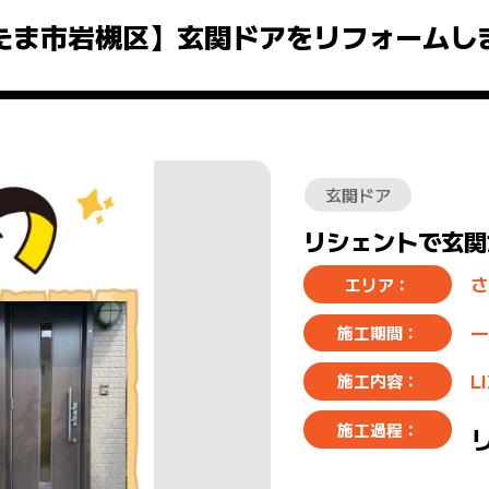
たま市岩槻区】玄関ドアをリフォームし
玄関ドア
リシェントで玄関
さ
エリア：
一
施工期間：
L
施工内容：
施工過程：