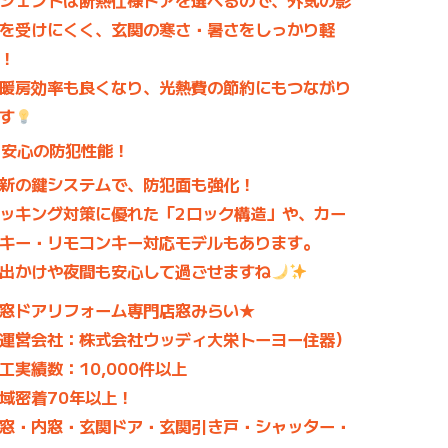
シェントは
断熱仕様ドア
を選べるので、外気の影
を受けにくく、玄関の寒さ・暑さをしっかり軽
！
暖房効率も良くなり、
光熱費の節約
にもつながり
す
安心の防犯性能！
新の鍵システムで、防犯面も強化！
ッキング対策に優れた「2ロック構造」や、
カー
キー・リモコンキー対応
モデルもあります。
出かけや夜間も安心して過ごせますね
窓ドアリフォーム専門店窓みらい★
運営会社：株式会社ウッディ大栄トーヨー住器）
工実績数：10,000件以上
域密着70年以上！
窓・内窓・玄関ドア・玄関引き戸・シャッター・