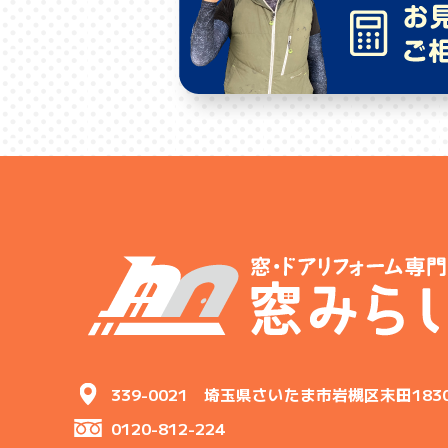
339-0021 埼玉県さいたま市岩槻区末田183
0120-812-224