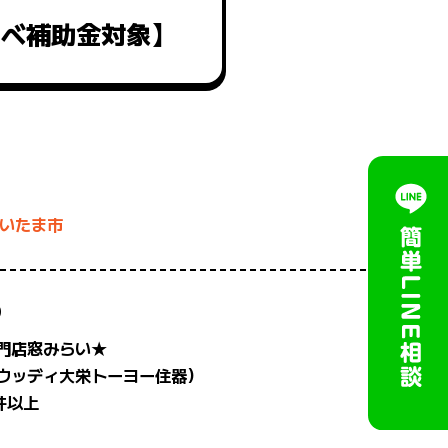
ノベ補助金対象】
いたま市
り
門店窓みらい★
ウッディ大栄トーヨー住器）
件以上